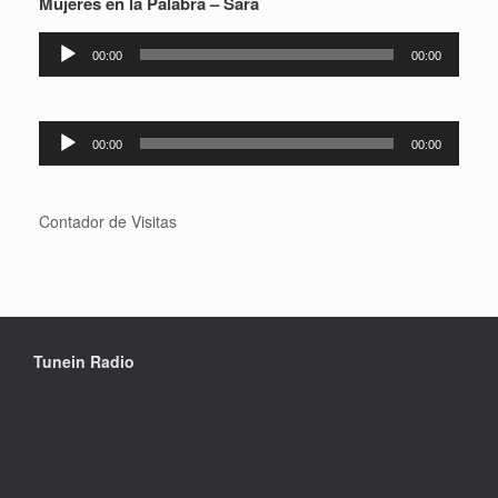
Mujeres en la Palabra – Sara
Reproductor
00:00
00:00
de
audio
Reproductor
00:00
00:00
de
audio
Contador de Visitas
Tunein Radio