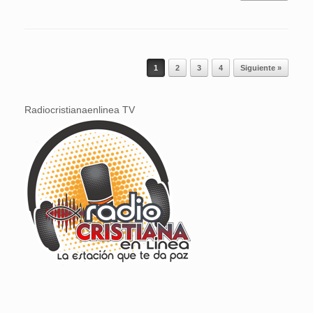
Navegador de artículos
1
2
3
4
Siguiente »
Radiocristianaenlinea TV