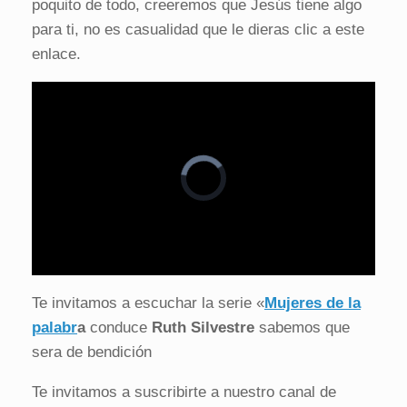
poquito de todo, creeremos que Jesús tiene algo
para ti, no es casualidad que le dieras clic a este
enlace.
V
i
d
e
o
P
l
a
y
e
r
L
i
U
o
s
n
a
l
m
d
o
u
Te invitamos a escuchar la serie «
Mujeres de la
e
a
t
d
d
e
:
i
palabr
a
conduce
Ruth Silvestre
sabemos que
0
n
%
g
.
sera de bendición
Te invitamos a suscribirte a nuestro canal de