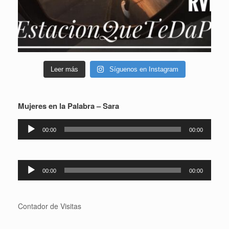
Leer más
Síguenos en Instagram
Mujeres en la Palabra – Sara
Reproductor
00:00
00:00
de
audio
Reproductor
00:00
00:00
de
audio
Contador de Visitas