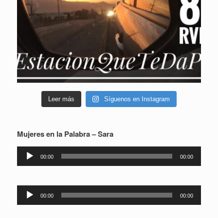
Leer más
Síguenos en Instagram
Mujeres en la Palabra – Sara
Reproductor
00:00
00:00
de
audio
Reproductor
00:00
00:00
de
audio