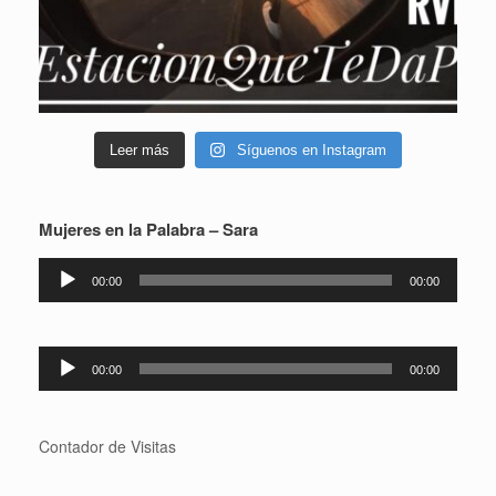
Leer más
Síguenos en Instagram
Mujeres en la Palabra – Sara
Reproductor
00:00
00:00
de
audio
Reproductor
00:00
00:00
de
audio
Contador de Visitas