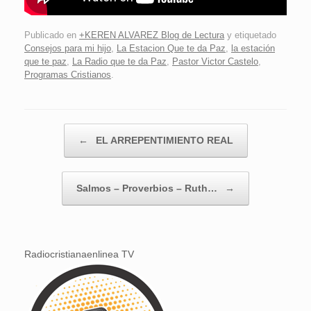
Publicado en
+KEREN ALVAREZ Blog de Lectura
y etiquetado
Consejos para mi hijo
,
La Estacion Que te da Paz
,
la estación
que te paz
,
La Radio que te da Paz
,
Pastor Victor Castelo
,
Programas Cristianos
.
Navegador de artículos
←
EL ARREPENTIMIENTO REAL
Salmos – Proverbios – Ruth…
→
Radiocristianaenlinea TV