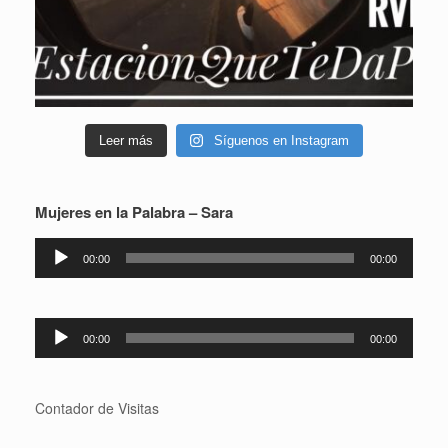
Leer más
Síguenos en Instagram
Mujeres en la Palabra – Sara
Reproductor
00:00
00:00
de
audio
Reproductor
00:00
00:00
de
audio
Contador de Visitas