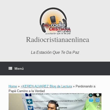
Saltar
al
contenido
Radiocristianaenlinea
La Estación Que Te Da Paz
Menú
Home
»
+KEREN ALVAREZ Blog de Lectura
»
Perdonando a
Papá Camino a la Verdad