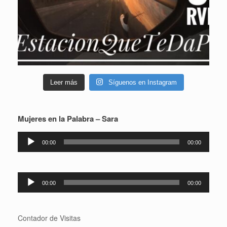
Leer más
Síguenos en Instagram
Mujeres en la Palabra – Sara
Reproductor
00:00
00:00
de
audio
Reproductor
00:00
00:00
de
audio
Contador de Visitas