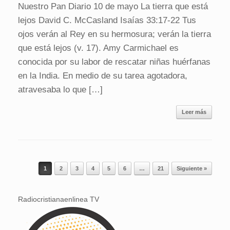
Nuestro Pan Diario 10 de mayo La tierra que está
lejos David C. McCasland Isaías 33:17-22 Tus
ojos verán al Rey en su hermosura; verán la tierra
que está lejos (v. 17). Amy Carmichael es
conocida por su labor de rescatar niñas huérfanas
en la India. En medio de su tarea agotadora,
atravesaba lo que […]
Leer más
Navegador de artículos
1
2
3
4
5
6
…
21
Siguiente »
Radiocristianaenlinea TV