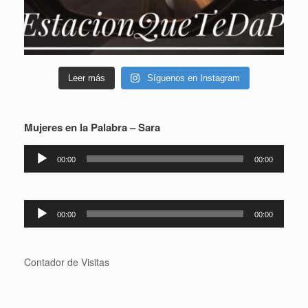
Leer más
Síguenos en Instagram
Mujeres en la Palabra – Sara
Reproductor
00:00
00:00
de
audio
Reproductor
00:00
00:00
de
audio
Contador de Visitas