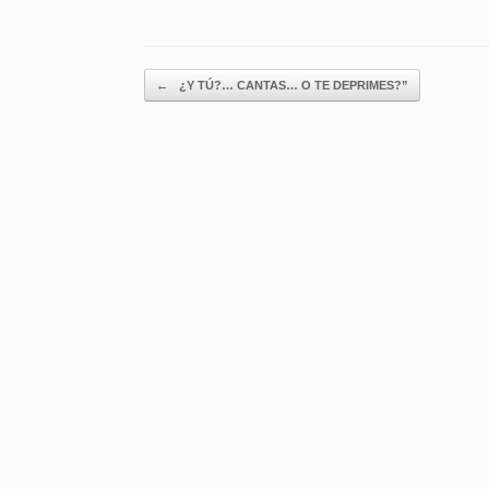
Navegador de artículos
←
¿Y TÚ?… CANTAS… O TE DEPRIMES?”