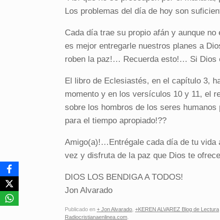
Los problemas del día de hoy son suficien
Cada día trae su propio afán y aunque no e
es mejor entregarle nuestros planes a Di
roben la paz!… Recuerda esto!… Si Dios c
El libro de Eclesiastés, en el capítulo 3,
momento y en los versículos 10 y 11, el 
sobre los hombros de los seres humanos p
para el tiempo apropiado!??
Amigo(a)!…Entrégale cada día de tu vida a
vez y disfruta de la paz que Dios te ofre
DIOS LOS BENDIGA A TODOS!
Jon Alvarado
Publicado en
+ Jon Alvarado
,
+KEREN ALVAREZ Blog de Lectura
Radiocristianaenlinea.com
.