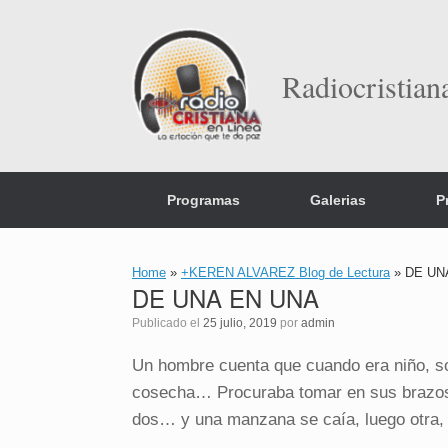
Saltar
al
contenido
Radiocristian
Programas
Galerias
P
Home
»
+KEREN ALVAREZ Blog de Lectura
»
DE UN
DE UNA EN UNA
Publicado el
25 julio, 2019
por
admin
Un hombre cuenta que cuando era niño, so
cosecha… Procuraba tomar en sus brazos 
dos… y una manzana se caía, luego otra, 