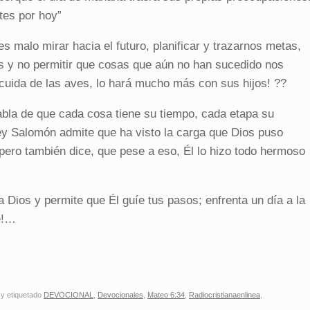
tes por hoy”
s malo mirar hacia el futuro, planificar y trazarnos metas,
os y no permitir que cosas que aún no han sucedido nos
uida de las aves, lo hará mucho más con sus hijos! ??
 habla de que cada cosa tiene su tiempo, cada etapa su
rey Salomón admite que ha visto la carga que Dios puso
ero también dice, que pese a eso, Él lo hizo todo hermoso
 Dios y permite que Él guíe tus pasos; enfrenta un día a la
ce!…
y etiquetado
DEVOCIONAL
,
Devocionales
,
Mateo 6:34
,
Radiocristianaenlinea
,