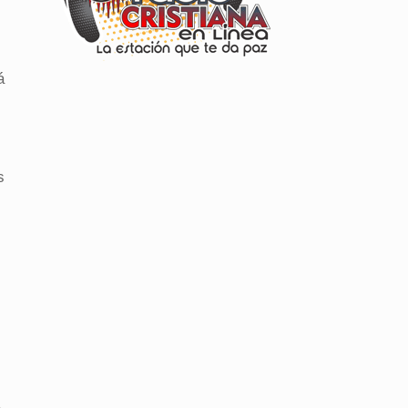
á
s
.